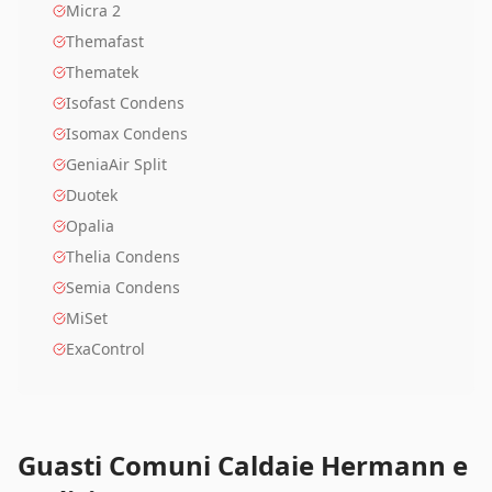
Micra 2
Themafast
Thematek
Isofast Condens
Isomax Condens
GeniaAir Split
Duotek
Opalia
Thelia Condens
Semia Condens
MiSet
ExaControl
Guasti Comuni Caldaie Hermann e